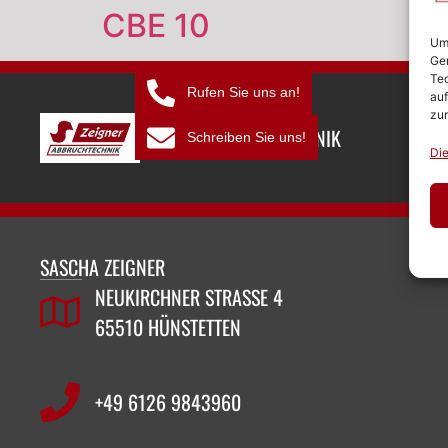
CBE 10
Um 
Ger
Tec
Rufen Sie uns an!
auf
zur
ZEIGNER ABBRUCHTECHNIK
Schreiben Sie uns!
Die
SASCHA ZEIGNER
NEUKIRCHNER STRASSE 4
65510 HÜNSTETTEN
+49 6126 9843960‬