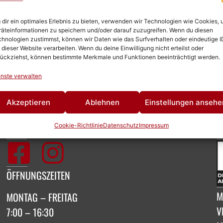
dir ein optimales Erlebnis zu bieten, verwenden wir Technologien wie Cookies,
äteinformationen zu speichern und/oder darauf zuzugreifen. Wenn du diesen
hnologien zustimmst, können wir Daten wie das Surfverhalten oder eindeutige I
 dieser Website verarbeiten. Wenn du deine Einwilligung nicht erteilst oder
ückziehst, können bestimmte Merkmale und Funktionen beeinträchtigt werden.
nste verwalten
Akzeptieren
Ablehnen
Einstellungen ansehe
Cookie-Richtlinie
Datenschutz
Impressum
SOCIAL MEDIA
M
ÖFFNUNGSZEITEN
M
MONTAG – FREITAG
V
7:00 – 16:30