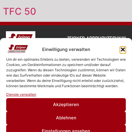
TFC 50
ZEIGNER ABBRUCHTECHNIK
Einwilligung verwalten
Um dir ein optimales Erlebnis zu bieten, verwenden wir Technologien wie
SASCHA ZEIGNER
Cookies, um Geräteinformationen zu speichern und/oder darauf
zuzugreifen. Wenn du diesen Technologien zustimmst, können wir Daten
NEUKIRCHNER STRASSE 4
wie das Surfverhalten oder eindeutige IDs auf dieser Website
65510 HÜNSTETTEN
verarbeiten. Wenn du deine Einwilligung nicht erteilst oder zurückziehst,
können bestimmte Merkmale und Funktionen beeinträchtigt werden.
Rufen Sie uns an!
Dienste verwalten
Schreiben Sie uns!
+49 6126 9843960‬
Akzeptieren
Ablehnen
OFFICE@ZEIGNER.EU
Einstellungen ansehen