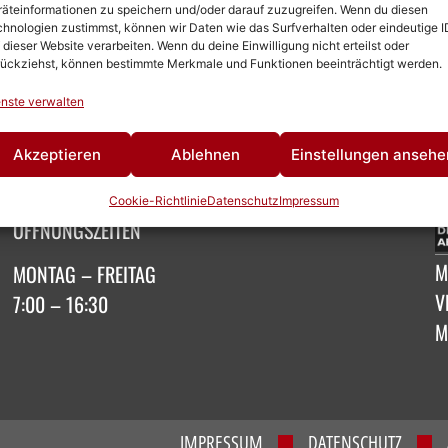
äteinformationen zu speichern und/oder darauf zuzugreifen. Wenn du diesen
hnologien zustimmst, können wir Daten wie das Surfverhalten oder eindeutige I
 dieser Website verarbeiten. Wenn du deine Einwilligung nicht erteilst oder
ückziehst, können bestimmte Merkmale und Funktionen beeinträchtigt werden.
nste verwalten
SOCIAL MEDIA
M
Akzeptieren
Ablehnen
Einstellungen ansehe
Cookie-Richtlinie
Datenschutz
Impressum
ÖFFNUNGSZEITEN
M
MONTAG – FREITAG
V
7:00 – 16:30
M
IMPRESSUM
DATENSCHUTZ