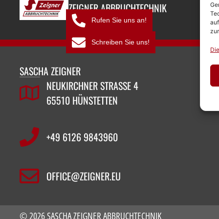
ZEIGNER ABBRUCHTECHNIK
Ger
Tec
Rufen Sie uns an!
auf
zur
Schreiben Sie uns!
Die
SASCHA ZEIGNER
NEUKIRCHNER STRASSE 4
65510 HÜNSTETTEN
+49 6126 9843960‬
OFFICE@ZEIGNER.EU
© 2026 SASCHA ZEIGNER ABBRUCHTECHNIK