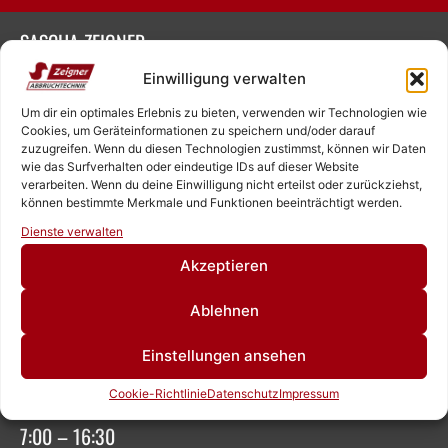
SASCHA ZEIGNER
NEUKIRCHNER STRASSE 4
Einwilligung verwalten
65510 HÜNSTETTEN
Um dir ein optimales Erlebnis zu bieten, verwenden wir Technologien wie
Cookies, um Geräteinformationen zu speichern und/oder darauf
zuzugreifen. Wenn du diesen Technologien zustimmst, können wir Daten
wie das Surfverhalten oder eindeutige IDs auf dieser Website
+49 6126 9843960‬
verarbeiten. Wenn du deine Einwilligung nicht erteilst oder zurückziehst,
können bestimmte Merkmale und Funktionen beeinträchtigt werden.
Rufen Sie uns an!
Dienste verwalten
OFFICE@ZEIGNER.EU
Schreiben Sie uns!
Akzeptieren
SOCIAL MEDIA
Ablehnen
Einstellungen ansehen
ÖFFNUNGSZEITEN
Cookie-Richtlinie
Datenschutz
Impressum
MONTAG – FREITAG
7:00 – 16:30