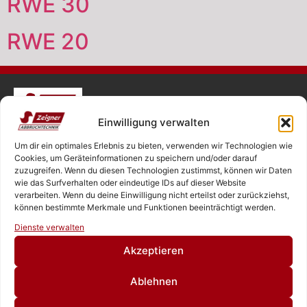
RWE 30
RWE 20
ZEIGNER ABBRUCHTECHNIK
Einwilligung verwalten
Um dir ein optimales Erlebnis zu bieten, verwenden wir Technologien wie
Cookies, um Geräteinformationen zu speichern und/oder darauf
SASCHA ZEIGNER
zuzugreifen. Wenn du diesen Technologien zustimmst, können wir Daten
NEUKIRCHNER STRASSE 4
wie das Surfverhalten oder eindeutige IDs auf dieser Website
verarbeiten. Wenn du deine Einwilligung nicht erteilst oder zurückziehst,
65510 HÜNSTETTEN
können bestimmte Merkmale und Funktionen beeinträchtigt werden.
Rufen Sie uns an!
Dienste verwalten
Schreiben Sie uns!
Akzeptieren
+49 6126 9843960‬
Ablehnen