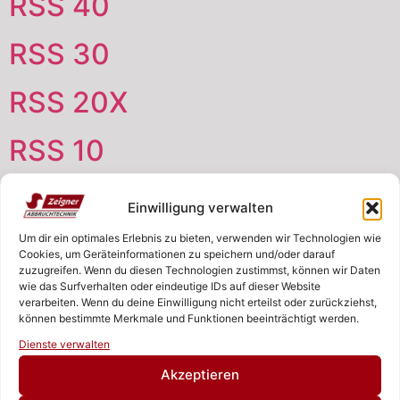
RSS 40
RSS 30
RSS 20X
RSS 10
Einwilligung verwalten
ZEIGNER ABBRUCHTECHNIK
Um dir ein optimales Erlebnis zu bieten, verwenden wir Technologien wie
Cookies, um Geräteinformationen zu speichern und/oder darauf
zuzugreifen. Wenn du diesen Technologien zustimmst, können wir Daten
wie das Surfverhalten oder eindeutige IDs auf dieser Website
verarbeiten. Wenn du deine Einwilligung nicht erteilst oder zurückziehst,
SASCHA ZEIGNER
können bestimmte Merkmale und Funktionen beeinträchtigt werden.
Rufen Sie uns an!
NEUKIRCHNER STRASSE 4
Dienste verwalten
65510 HÜNSTETTEN
Schreiben Sie uns!
Akzeptieren