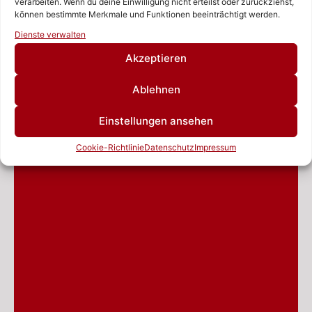
verarbeiten. Wenn du deine Einwilligung nicht erteilst oder zurückziehst,
können bestimmte Merkmale und Funktionen beeinträchtigt werden.
Rufen Sie uns an!
Dienste verwalten
Schreiben Sie uns!
Akzeptieren
Ablehnen
Einstellungen ansehen
Cookie-Richtlinie
Datenschutz
Impressum