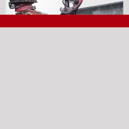
ABBRUCHGERÄTE-VERKAUF / REPARATUR / VERMIETUNG
SEIT 1990
UNSERER ERFAHRUNG – IHR VORTEIL
SPEZIALIST FÜR
VERLÄSSLICHER
ABBRUCHTECHNIK
SERVICE