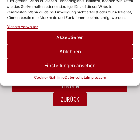
zuzugreifen. Wenn du diesen Technologien zustimmst, können wir Daten
wie das Surfverhalten oder eindeutige IDs auf dieser Website
verarbeiten. Wenn du deine Einwilligung nicht erteilst oder zurückziehst,
Nachricht
können bestimmte Merkmale und Funktionen beeinträchtigt werden.
Rufen Sie uns an!
Dienste verwalten
Schreiben Sie uns!
Akzeptieren
Ablehnen
Ich habe die Datenschutzerklärung zur Kenntnis
Einstellungen ansehen
genommen.*
Cookie-Richtlinie
Datenschutz
Impressum
SENDEN
Alternative:
ZURÜCK