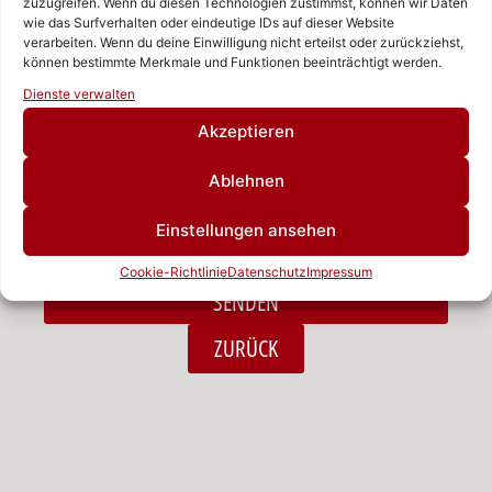
zuzugreifen. Wenn du diesen Technologien zustimmst, können wir Daten
wie das Surfverhalten oder eindeutige IDs auf dieser Website
verarbeiten. Wenn du deine Einwilligung nicht erteilst oder zurückziehst,
Nachricht
können bestimmte Merkmale und Funktionen beeinträchtigt werden.
Rufen Sie uns an!
Dienste verwalten
Schreiben Sie uns!
Akzeptieren
Ablehnen
Ich habe die Datenschutzerklärung zur Kenntnis
Einstellungen ansehen
genommen.*
Cookie-Richtlinie
Datenschutz
Impressum
SENDEN
Alternative:
ZURÜCK