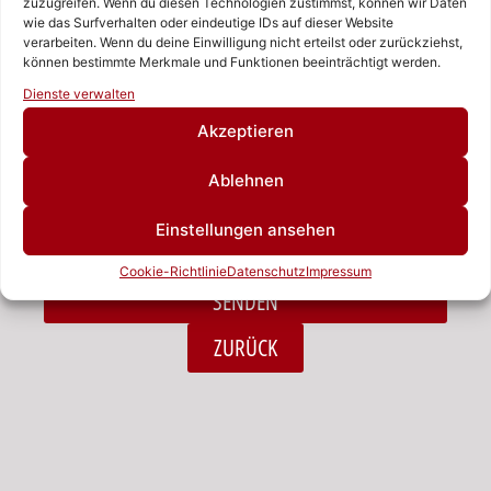
zuzugreifen. Wenn du diesen Technologien zustimmst, können wir Daten
wie das Surfverhalten oder eindeutige IDs auf dieser Website
verarbeiten. Wenn du deine Einwilligung nicht erteilst oder zurückziehst,
Nachricht
können bestimmte Merkmale und Funktionen beeinträchtigt werden.
Rufen Sie uns an!
Dienste verwalten
Schreiben Sie uns!
Akzeptieren
Ablehnen
Ich habe die Datenschutzerklärung zur Kenntnis
Einstellungen ansehen
genommen.*
Cookie-Richtlinie
Datenschutz
Impressum
SENDEN
Alternative:
ZURÜCK