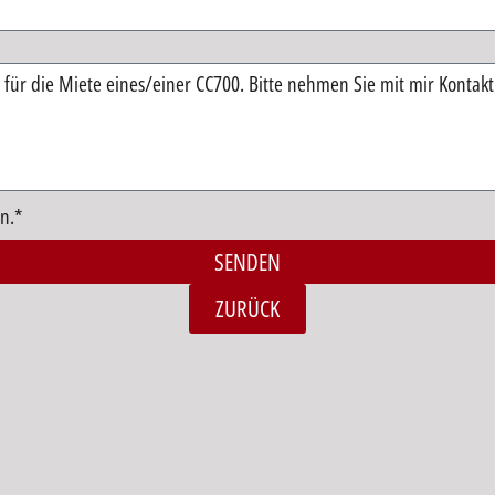
n.*
SENDEN
ZURÜCK