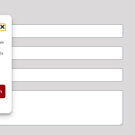
 um
Ds
n