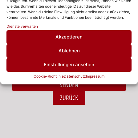
zuzugreifen. Wenn du diesen Technologien zustimmst, können wir Daten
wie das Surfverhalten oder eindeutige IDs auf dieser Website
verarbeiten. Wenn du deine Einwilligung nicht erteilst oder zurückziehst,
Nachricht
können bestimmte Merkmale und Funktionen beeinträchtigt werden.
Rufen Sie uns an!
Dienste verwalten
Schreiben Sie uns!
Akzeptieren
Ablehnen
Ich habe die Datenschutzerklärung zur Kenntnis
Einstellungen ansehen
genommen.*
Cookie-Richtlinie
Datenschutz
Impressum
SENDEN
Alternative:
ZURÜCK