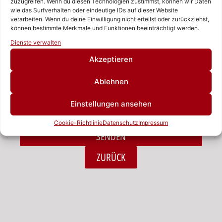
zuzugreifen. Wenn du diesen Technologien zustimmst, können wir Daten
wie das Surfverhalten oder eindeutige IDs auf dieser Website
verarbeiten. Wenn du deine Einwilligung nicht erteilst oder zurückziehst,
Nachricht
können bestimmte Merkmale und Funktionen beeinträchtigt werden.
Rufen Sie uns an!
Dienste verwalten
Schreiben Sie uns!
Akzeptieren
Ablehnen
Ich habe die Datenschutzerklärung zur Kenntnis
Einstellungen ansehen
genommen.*
Cookie-Richtlinie
Datenschutz
Impressum
SENDEN
Alternative:
ZURÜCK