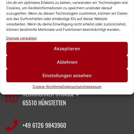
Um dir ein optimales Erlebnis zu bieten, verwenden wir Technologien wie
Cookies, um Geräteinformationen zu speichern und/oder darauf
zuzugreifen. Wenn du diesen Technologien zustimmst, können wir Daten
wie das Surfverhalten oder eindeutige IDs auf dieser Website
verarbeiten. Wenn du deine Einwilligung nicht erteilst oder zurückziehst,
können bestimmte Merkmale und Funktionen beeinträchtigt werden.
Rufen Sie uns an!
Dienste verwalten
Schreiben Sie uns!
Akzeptieren
ZEIGNER ABBRUCHTECHNIK
Ablehnen
Einstellungen ansehen
SASCHA ZEIGNER
Cookie-Richtlinie
Datenschutz
Impressum
NEUKIRCHNER STRASSE 4
65510 HÜNSTETTEN
+49 6126 9843960‬