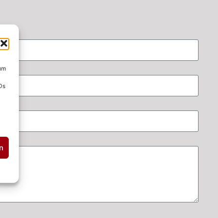
 um
Ds
n