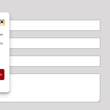
 um
Ds
n