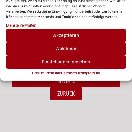
zuzugreifen. Wenn du diesen Technologien zustimmst, können wir Daten
wie das Surfverhalten oder eindeutige IDs auf dieser Website
verarbeiten. Wenn du deine Einwilligung nicht erteilst oder zurückziehst,
Nachricht
können bestimmte Merkmale und Funktionen beeinträchtigt werden.
Rufen Sie uns an!
Dienste verwalten
Schreiben Sie uns!
Akzeptieren
Ablehnen
Ich habe die Datenschutzerklärung zur Kenntnis
Einstellungen ansehen
genommen.*
Cookie-Richtlinie
Datenschutz
Impressum
SENDEN
Alternative:
ZURÜCK