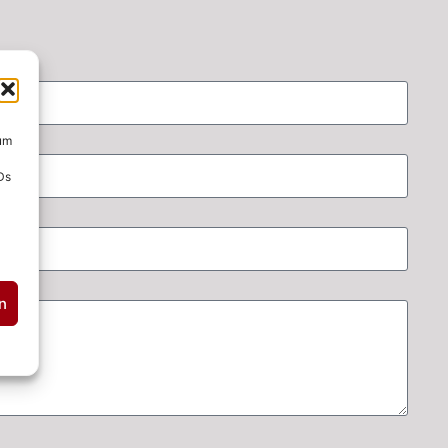
 um
Ds
n