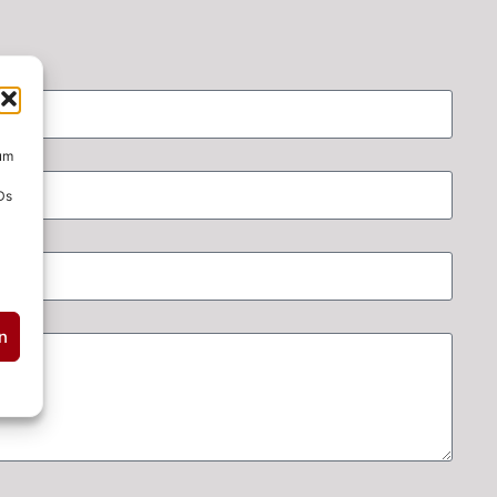
 um
Ds
n