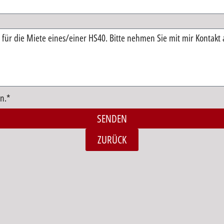
n.*
SENDEN
ZURÜCK