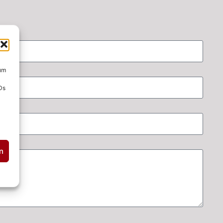
 um
Ds
n