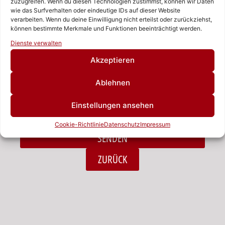
zuzugreifen. Wenn du diesen Technologien zustimmst, können wir Daten
wie das Surfverhalten oder eindeutige IDs auf dieser Website
verarbeiten. Wenn du deine Einwilligung nicht erteilst oder zurückziehst,
Nachricht
können bestimmte Merkmale und Funktionen beeinträchtigt werden.
Rufen Sie uns an!
Dienste verwalten
Schreiben Sie uns!
Akzeptieren
Ablehnen
Ich habe die Datenschutzerklärung zur Kenntnis
Einstellungen ansehen
genommen.*
Cookie-Richtlinie
Datenschutz
Impressum
SENDEN
Alternative:
ZURÜCK