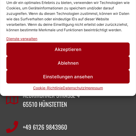
Um dir ein optimales Erlebnis zu bieten, verwenden wir Technologien wie
Cookies, um Geräteinformationen zu speichern und/oder darauf
zuzugreifen. Wenn du diesen Technologien zustimmst, können wir Daten
wie das Surfverhalten oder eindeutige IDs auf dieser Website
verarbeiten. Wenn du deine Einwilligung nicht erteilst oder zurückziehst,
können bestimmte Merkmale und Funktionen beeinträchtigt werden.
Rufen Sie uns an!
Dienste verwalten
Schreiben Sie uns!
Akzeptieren
ZEIGNER ABBRUCHTECHNIK
Ablehnen
Einstellungen ansehen
SASCHA ZEIGNER
Cookie-Richtlinie
Datenschutz
Impressum
NEUKIRCHNER STRASSE 4
65510 HÜNSTETTEN
+49 6126 9843960‬