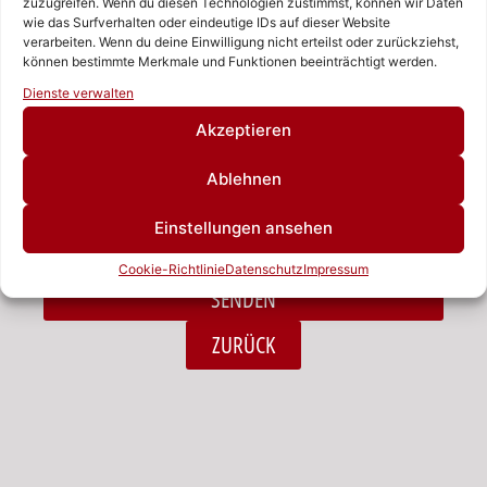
zuzugreifen. Wenn du diesen Technologien zustimmst, können wir Daten
wie das Surfverhalten oder eindeutige IDs auf dieser Website
verarbeiten. Wenn du deine Einwilligung nicht erteilst oder zurückziehst,
Nachricht
können bestimmte Merkmale und Funktionen beeinträchtigt werden.
Rufen Sie uns an!
Dienste verwalten
Schreiben Sie uns!
Akzeptieren
Ablehnen
Ich habe die Datenschutzerklärung zur Kenntnis
Einstellungen ansehen
genommen.*
Cookie-Richtlinie
Datenschutz
Impressum
SENDEN
Alternative:
ZURÜCK