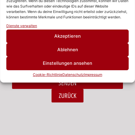
zuzugreifen. Wenn du diesen Technologien zustimmst, können wir Daten
wie das Surfverhalten oder eindeutige IDs auf dieser Website
verarbeiten. Wenn du deine Einwilligung nicht erteilst oder zurückziehst,
Nachricht
können bestimmte Merkmale und Funktionen beeinträchtigt werden.
Rufen Sie uns an!
Dienste verwalten
Schreiben Sie uns!
Akzeptieren
Ablehnen
Ich habe die Datenschutzerklärung zur Kenntnis
Einstellungen ansehen
genommen.*
Cookie-Richtlinie
Datenschutz
Impressum
SENDEN
Alternative:
ZURÜCK