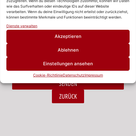
zuzugreifen. Wenn du diesen Technologien zustimmst, können wir Daten
wie das Surfverhalten oder eindeutige IDs auf dieser Website
verarbeiten. Wenn du deine Einwilligung nicht erteilst oder zurückziehst,
Nachricht
können bestimmte Merkmale und Funktionen beeinträchtigt werden.
Rufen Sie uns an!
Dienste verwalten
Schreiben Sie uns!
Akzeptieren
Ablehnen
Ich habe die Datenschutzerklärung zur Kenntnis
Einstellungen ansehen
genommen.*
Cookie-Richtlinie
Datenschutz
Impressum
SENDEN
Alternative:
ZURÜCK