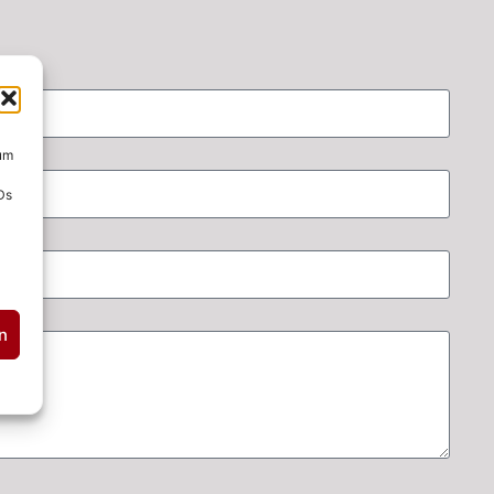
 um
Ds
n