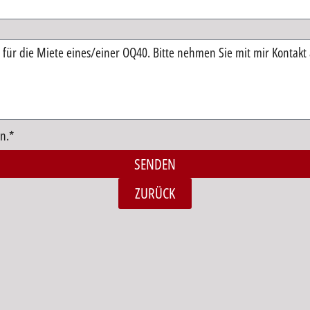
n.*
SENDEN
ZURÜCK