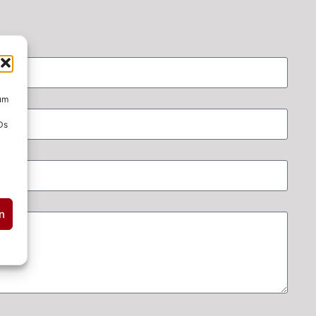
 um
Ds
n