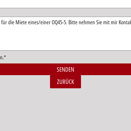
n.*
SENDEN
ZURÜCK