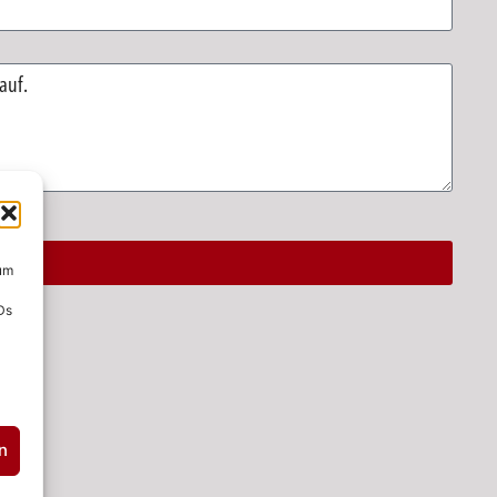
 um
Ds
n