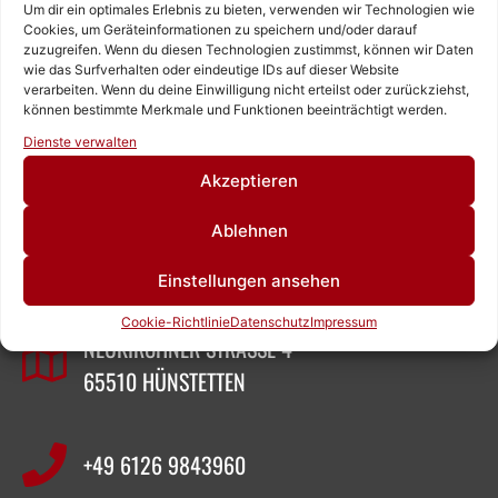
Um dir ein optimales Erlebnis zu bieten, verwenden wir Technologien wie
Cookies, um Geräteinformationen zu speichern und/oder darauf
zuzugreifen. Wenn du diesen Technologien zustimmst, können wir Daten
wie das Surfverhalten oder eindeutige IDs auf dieser Website
verarbeiten. Wenn du deine Einwilligung nicht erteilst oder zurückziehst,
können bestimmte Merkmale und Funktionen beeinträchtigt werden.
Rufen Sie uns an!
Dienste verwalten
Schreiben Sie uns!
Akzeptieren
ZEIGNER ABBRUCHTECHNIK
Ablehnen
Einstellungen ansehen
SASCHA ZEIGNER
Cookie-Richtlinie
Datenschutz
Impressum
NEUKIRCHNER STRASSE 4
65510 HÜNSTETTEN
+49 6126 9843960‬