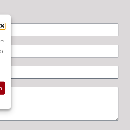
 um
Ds
n