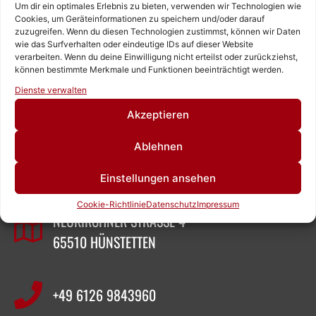
Um dir ein optimales Erlebnis zu bieten, verwenden wir Technologien wie
Cookies, um Geräteinformationen zu speichern und/oder darauf
zuzugreifen. Wenn du diesen Technologien zustimmst, können wir Daten
wie das Surfverhalten oder eindeutige IDs auf dieser Website
verarbeiten. Wenn du deine Einwilligung nicht erteilst oder zurückziehst,
können bestimmte Merkmale und Funktionen beeinträchtigt werden.
Rufen Sie uns an!
Dienste verwalten
Schreiben Sie uns!
Akzeptieren
ZEIGNER ABBRUCHTECHNIK
Ablehnen
Einstellungen ansehen
SASCHA ZEIGNER
Cookie-Richtlinie
Datenschutz
Impressum
NEUKIRCHNER STRASSE 4
65510 HÜNSTETTEN
+49 6126 9843960‬