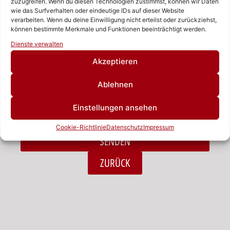
zuzugreifen. Wenn du diesen Technologien zustimmst, können wir Daten
wie das Surfverhalten oder eindeutige IDs auf dieser Website
verarbeiten. Wenn du deine Einwilligung nicht erteilst oder zurückziehst,
Nachricht
können bestimmte Merkmale und Funktionen beeinträchtigt werden.
Rufen Sie uns an!
Dienste verwalten
Schreiben Sie uns!
Akzeptieren
Ablehnen
Ich habe die Datenschutzerklärung zur Kenntnis
Einstellungen ansehen
genommen.*
Cookie-Richtlinie
Datenschutz
Impressum
SENDEN
Alternative:
ZURÜCK