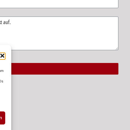
 um
Ds
n