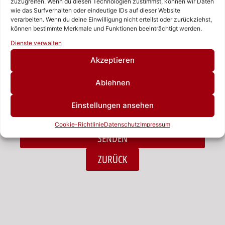
zuzugreifen. Wenn du diesen Technologien zustimmst, können wir Daten
wie das Surfverhalten oder eindeutige IDs auf dieser Website
verarbeiten. Wenn du deine Einwilligung nicht erteilst oder zurückziehst,
Nachricht
können bestimmte Merkmale und Funktionen beeinträchtigt werden.
Rufen Sie uns an!
Dienste verwalten
Schreiben Sie uns!
Akzeptieren
Ablehnen
Ich habe die Datenschutzerklärung zur Kenntnis
Einstellungen ansehen
genommen.*
Cookie-Richtlinie
Datenschutz
Impressum
SENDEN
Alternative:
ZURÜCK