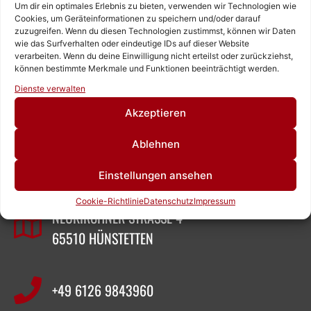
Um dir ein optimales Erlebnis zu bieten, verwenden wir Technologien wie
Cookies, um Geräteinformationen zu speichern und/oder darauf
zuzugreifen. Wenn du diesen Technologien zustimmst, können wir Daten
wie das Surfverhalten oder eindeutige IDs auf dieser Website
verarbeiten. Wenn du deine Einwilligung nicht erteilst oder zurückziehst,
können bestimmte Merkmale und Funktionen beeinträchtigt werden.
Rufen Sie uns an!
Dienste verwalten
Schreiben Sie uns!
Akzeptieren
ZEIGNER ABBRUCHTECHNIK
Ablehnen
Einstellungen ansehen
SASCHA ZEIGNER
Cookie-Richtlinie
Datenschutz
Impressum
NEUKIRCHNER STRASSE 4
65510 HÜNSTETTEN
+49 6126 9843960‬