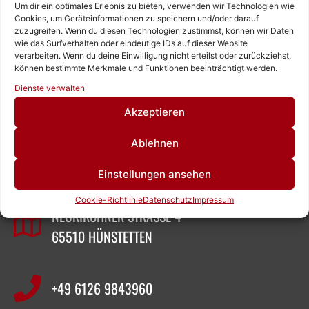
Um dir ein optimales Erlebnis zu bieten, verwenden wir Technologien wie
Cookies, um Geräteinformationen zu speichern und/oder darauf
zuzugreifen. Wenn du diesen Technologien zustimmst, können wir Daten
wie das Surfverhalten oder eindeutige IDs auf dieser Website
verarbeiten. Wenn du deine Einwilligung nicht erteilst oder zurückziehst,
können bestimmte Merkmale und Funktionen beeinträchtigt werden.
Rufen Sie uns an!
Dienste verwalten
Schreiben Sie uns!
Akzeptieren
ZEIGNER ABBRUCHTECHNIK
Ablehnen
Einstellungen ansehen
SASCHA ZEIGNER
Cookie-Richtlinie
Datenschutz
Impressum
NEUKIRCHNER STRASSE 4
65510 HÜNSTETTEN
+49 6126 9843960‬