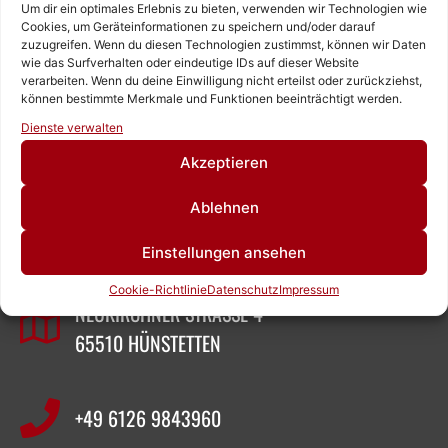
Um dir ein optimales Erlebnis zu bieten, verwenden wir Technologien wie
Cookies, um Geräteinformationen zu speichern und/oder darauf
zuzugreifen. Wenn du diesen Technologien zustimmst, können wir Daten
wie das Surfverhalten oder eindeutige IDs auf dieser Website
verarbeiten. Wenn du deine Einwilligung nicht erteilst oder zurückziehst,
können bestimmte Merkmale und Funktionen beeinträchtigt werden.
Rufen Sie uns an!
Dienste verwalten
Schreiben Sie uns!
Akzeptieren
ZEIGNER ABBRUCHTECHNIK
Ablehnen
Einstellungen ansehen
SASCHA ZEIGNER
Cookie-Richtlinie
Datenschutz
Impressum
NEUKIRCHNER STRASSE 4
65510 HÜNSTETTEN
+49 6126 9843960‬