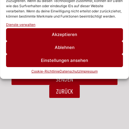
zuzugreifen. Wenn du diesen Technologien zustimmst, können wir Daten
wie das Surfverhalten oder eindeutige IDs auf dieser Website
verarbeiten. Wenn du deine Einwilligung nicht erteilst oder zurückziehst,
Nachricht
können bestimmte Merkmale und Funktionen beeinträchtigt werden.
Rufen Sie uns an!
Dienste verwalten
Schreiben Sie uns!
Akzeptieren
Ablehnen
Ich habe die Datenschutzerklärung zur Kenntnis
Einstellungen ansehen
genommen.*
Cookie-Richtlinie
Datenschutz
Impressum
SENDEN
Alternative:
ZURÜCK