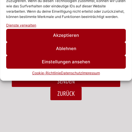
zuzugreifen. Wenn du diesen Technologien zustimmst, können wir Daten
wie das Surfverhalten oder eindeutige IDs auf dieser Website
verarbeiten. Wenn du deine Einwilligung nicht erteilst oder zurückziehst,
Nachricht
können bestimmte Merkmale und Funktionen beeinträchtigt werden.
Rufen Sie uns an!
Dienste verwalten
Schreiben Sie uns!
Akzeptieren
Ablehnen
Ich habe die Datenschutzerklärung zur Kenntnis
Einstellungen ansehen
genommen.*
Cookie-Richtlinie
Datenschutz
Impressum
SENDEN
Alternative:
ZURÜCK