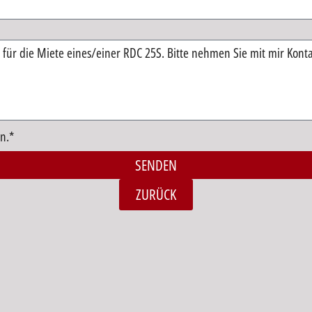
n.*
SENDEN
ZURÜCK