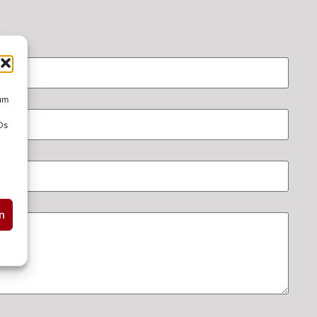
 um
Ds
n