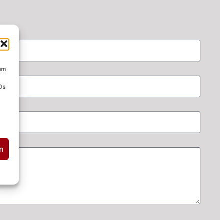
 um
Ds
n