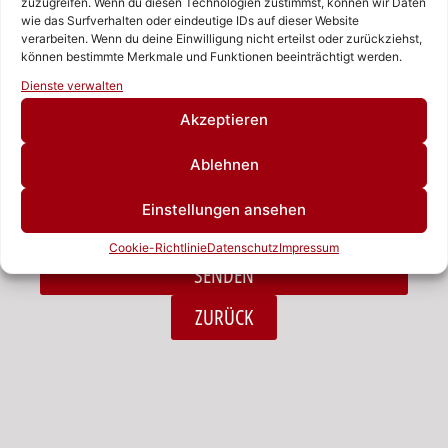
zuzugreifen. Wenn du diesen Technologien zustimmst, können wir Daten
wie das Surfverhalten oder eindeutige IDs auf dieser Website
verarbeiten. Wenn du deine Einwilligung nicht erteilst oder zurückziehst,
Nachricht
können bestimmte Merkmale und Funktionen beeinträchtigt werden.
Rufen Sie uns an!
Dienste verwalten
Schreiben Sie uns!
Akzeptieren
Ablehnen
Ich habe die Datenschutzerklärung zur Kenntnis
Einstellungen ansehen
genommen.*
Cookie-Richtlinie
Datenschutz
Impressum
SENDEN
Alternative:
ZURÜCK