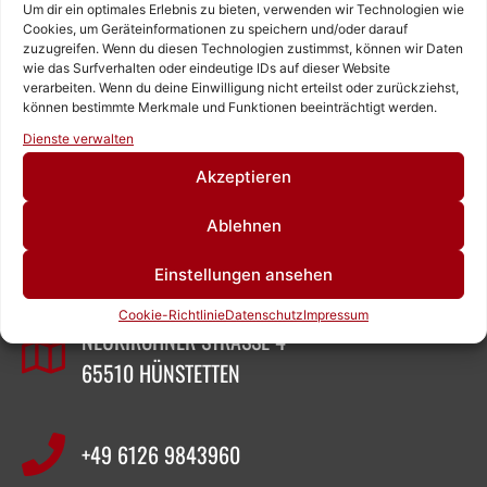
Um dir ein optimales Erlebnis zu bieten, verwenden wir Technologien wie
Cookies, um Geräteinformationen zu speichern und/oder darauf
zuzugreifen. Wenn du diesen Technologien zustimmst, können wir Daten
wie das Surfverhalten oder eindeutige IDs auf dieser Website
verarbeiten. Wenn du deine Einwilligung nicht erteilst oder zurückziehst,
können bestimmte Merkmale und Funktionen beeinträchtigt werden.
Rufen Sie uns an!
Dienste verwalten
Schreiben Sie uns!
Akzeptieren
ZEIGNER ABBRUCHTECHNIK
Ablehnen
Einstellungen ansehen
SASCHA ZEIGNER
Cookie-Richtlinie
Datenschutz
Impressum
NEUKIRCHNER STRASSE 4
65510 HÜNSTETTEN
+49 6126 9843960‬