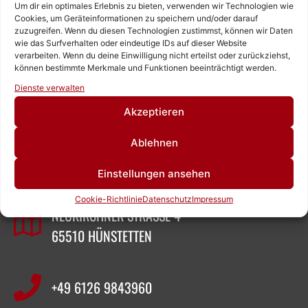
Um dir ein optimales Erlebnis zu bieten, verwenden wir Technologien wie
Cookies, um Geräteinformationen zu speichern und/oder darauf
zuzugreifen. Wenn du diesen Technologien zustimmst, können wir Daten
wie das Surfverhalten oder eindeutige IDs auf dieser Website
verarbeiten. Wenn du deine Einwilligung nicht erteilst oder zurückziehst,
können bestimmte Merkmale und Funktionen beeinträchtigt werden.
Rufen Sie uns an!
Dienste verwalten
Schreiben Sie uns!
Akzeptieren
ZEIGNER ABBRUCHTECHNIK
Ablehnen
Einstellungen ansehen
SASCHA ZEIGNER
Cookie-Richtlinie
Datenschutz
Impressum
NEUKIRCHNER STRASSE 4
65510 HÜNSTETTEN
+49 6126 9843960‬