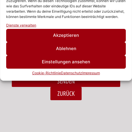
zuzugreifen. Wenn du diesen Technologien zustimmst, können wir Daten
wie das Surfverhalten oder eindeutige IDs auf dieser Website
verarbeiten. Wenn du deine Einwilligung nicht erteilst oder zurückziehst,
Nachricht
können bestimmte Merkmale und Funktionen beeinträchtigt werden.
Rufen Sie uns an!
Dienste verwalten
Schreiben Sie uns!
Akzeptieren
Ablehnen
Ich habe die Datenschutzerklärung zur Kenntnis
Einstellungen ansehen
genommen.*
Cookie-Richtlinie
Datenschutz
Impressum
SENDEN
Alternative:
ZURÜCK