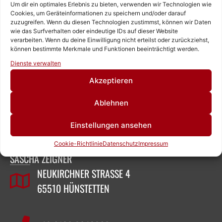
Um dir ein optimales Erlebnis zu bieten, verwenden wir Technologien wie
Cookies, um Geräteinformationen zu speichern und/oder darauf
zuzugreifen. Wenn du diesen Technologien zustimmst, können wir Daten
wie das Surfverhalten oder eindeutige IDs auf dieser Website
verarbeiten. Wenn du deine Einwilligung nicht erteilst oder zurückziehst,
können bestimmte Merkmale und Funktionen beeinträchtigt werden.
Rufen Sie uns an!
Dienste verwalten
Schreiben Sie uns!
Akzeptieren
Ablehnen
ZEIGNER ABBRUCHTECHNIK
Einstellungen ansehen
Cookie-Richtlinie
Datenschutz
Impressum
SASCHA ZEIGNER
NEUKIRCHNER STRASSE 4
65510 HÜNSTETTEN