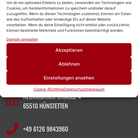
Um dir ein optimales Erlebnis zu bieten, verwenden wir Technologien wie
Cookies, um Geräteinformationen zu speichern und/oder darauf
zuzugreifen. Wenn du diesen Technologien zustimmst, können wir Daten
wie das Surfverhalten oder eindeutige IDs auf dieser Website
verarbeiten. Wenn du deine Einwilligung nicht erteilst oder zurückziehst,
können bestimmte Merkmale und Funktionen beeinträchtigt werden.
Rufen Sie uns an!
Dienste verwalten
Schreiben Sie uns!
Akzeptieren
ZEIGNER ABBRUCHTECHNIK
Ablehnen
Einstellungen ansehen
SASCHA ZEIGNER
Cookie-Richtlinie
Datenschutz
Impressum
NEUKIRCHNER STRASSE 4
65510 HÜNSTETTEN
+49 6126 9843960‬