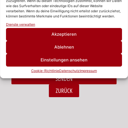
zuzugreifen. Wenn du diesen Technologien zustimmst, können wir Daten
wie das Surfverhalten oder eindeutige IDs auf dieser Website
verarbeiten. Wenn du deine Einwilligung nicht erteilst oder zurückziehst,
Nachricht
können bestimmte Merkmale und Funktionen beeinträchtigt werden.
Rufen Sie uns an!
Dienste verwalten
Schreiben Sie uns!
Akzeptieren
Ablehnen
Ich habe die Datenschutzerklärung zur Kenntnis
Einstellungen ansehen
genommen.*
Cookie-Richtlinie
Datenschutz
Impressum
SENDEN
Alternative:
ZURÜCK