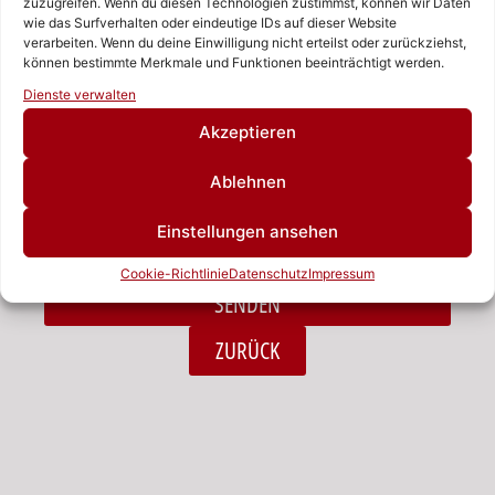
zuzugreifen. Wenn du diesen Technologien zustimmst, können wir Daten
wie das Surfverhalten oder eindeutige IDs auf dieser Website
verarbeiten. Wenn du deine Einwilligung nicht erteilst oder zurückziehst,
Nachricht
können bestimmte Merkmale und Funktionen beeinträchtigt werden.
Rufen Sie uns an!
Dienste verwalten
Schreiben Sie uns!
Akzeptieren
Ablehnen
Ich habe die Datenschutzerklärung zur Kenntnis
Einstellungen ansehen
genommen.*
Cookie-Richtlinie
Datenschutz
Impressum
SENDEN
Alternative:
ZURÜCK