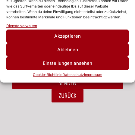
zuzugreifen. Wenn du diesen Technologien zustimmst, können wir Daten
wie das Surfverhalten oder eindeutige IDs auf dieser Website
verarbeiten. Wenn du deine Einwilligung nicht erteilst oder zurückziehst,
Nachricht
können bestimmte Merkmale und Funktionen beeinträchtigt werden.
Rufen Sie uns an!
Dienste verwalten
Schreiben Sie uns!
Akzeptieren
Ablehnen
Ich habe die Datenschutzerklärung zur Kenntnis
Einstellungen ansehen
genommen.*
Cookie-Richtlinie
Datenschutz
Impressum
SENDEN
Alternative:
ZURÜCK